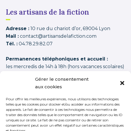
Les artisans de la fiction
Adresse :
10 rue du chariot d’or, 69004 Lyon
Mail :
contact@artisansdelafiction.com
Tél. :
04.78.29.82.07
Permanences téléphoniques et accueil :
les mercredis de 14h à 18h (hors vacances scolaires)
Les artisans de la fiction
possède une note moyenne de
94,00 /100
basée sur
1350 APPRENANTS DISTINCTS 2015–2026 (cycles + stages
Gérer le consentement
+ journées thématiques + journées initiation)
.
aux cookies
Pour offrir les meilleures expériences, nous utilisons des technologies
telles que les cookies pour stocker et/ou accéder aux informations des
appareils. Le fait de consentir à ces technologies nous permettra de
traiter des données telles que le comportement de navigation ou les ID
S’inscrire à notre newsletter
uniques sur ce site. Le fait de ne pas consentir ou de retirer son
consentement peut avoir un effet négatif sur certaines caractéristiques
et fonctions.