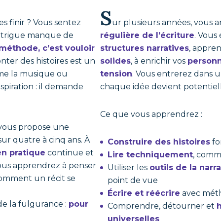
S
s finir ? Vous sentez
ur plusieurs années, vous 
intrigue manque de
régulière de l’écriture
. Vous
 méthode, c’est vouloir
structures narratives
, appren
nter des histoires est un
solides
, à enrichir vos
person
omme la musique ou
tension
. Vous entrerez dans 
nspiration : il demande
chaque idée devient potentiel
Ce que vous apprendrez :
vous propose une
ur quatre à cinq ans. À
Construire des histoires
fo
en pratique
continue et
Lire techniquement
, comme
vous apprendrez à penser
Utiliser les
outils de la narr
omment un récit se
point de vue
Écrire et réécrire
avec mét
e la fulgurance :
pour
Comprendre, détourner et
universelles