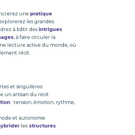
ancrerez une
pratique
 explorerez les grandes
drez à bâtir des
intrigues
nages
, à faire circuler la
une lecture active du monde, où
lement récit.
rtes et singulières
 un artisan du récit
ation
: tension, émotion, rythme,
hode et autonomie
hybrider
les
structures