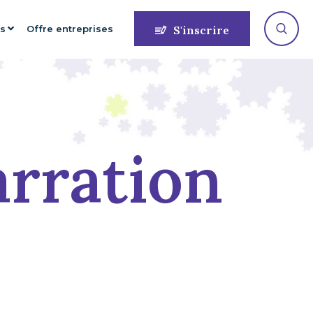
es
Offre entreprises
S'inscrire
arration