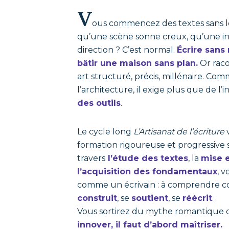
V
ous commencez des textes sans le
qu’une scène sonne creux, qu’une 
direction ? C’est normal.
Écrire sans
bâtir une maison sans plan.
Or raco
art structuré, précis, millénaire. C
l’architecture, il exige plus que de l’i
des outils
.
Le cycle long
L’Artisanat de l’écriture
formation rigoureuse et progressive s
travers
l’étude des textes
, la
mise 
l’acquisition des fondamentaux
, 
comme un écrivain : à comprendre c
construit
, se
soutient
, se
réécrit
.
Vous sortirez du mythe romantique d
innover, il faut d’abord maîtriser.