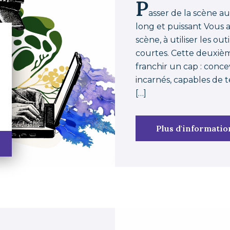
P
asser de la scène au
long et puissant Vous 
scène, à utiliser les outi
courtes. Cette deuxiè
franchir un cap : concev
incarnés, capables de t
[…]
Plus d'informatio