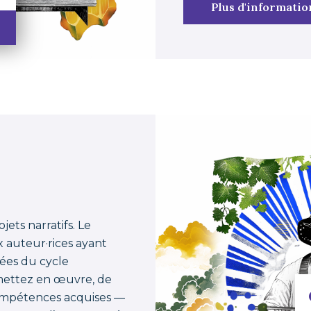
Plus d'informatio
ojets narratifs. Le
 auteur·rices ayant
nées du cycle
y mettez en œuvre, de
 compétences acquises —