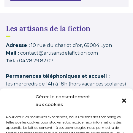
Les artisans de la fiction
Adresse :
10 rue du chariot d’or, 69004 Lyon
Mail :
contact@artisansdelafiction.com
Tél. :
04.78.29.82.07
Permanences téléphoniques et accueil :
les mercredis de 14h à 18h (hors vacances scolaires)
Les artisans de la fiction
possède une note moyenne de
94,00 /100
basée sur
1350 APPRENANTS DISTINCTS 2015–2026 (cycles + stages
Gérer le consentement
+ journées thématiques + journées initiation)
.
aux cookies
Pour offrir les meilleures expériences, nous utilisons des technologies
telles que les cookies pour stocker et/ou accéder aux informations des
appareils. Le fait de consentir à ces technologies nous permettra de
traiter des données telles que le comportement de navigation ou les ID