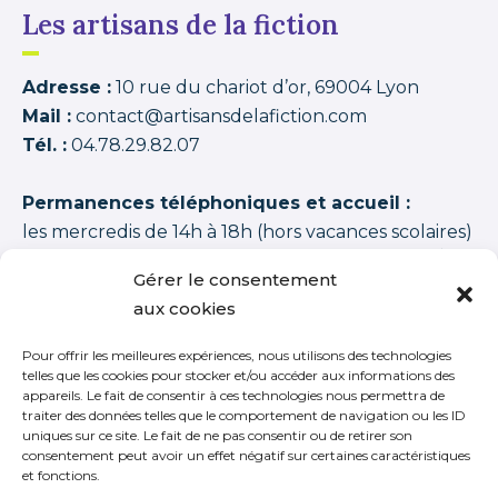
Les artisans de la fiction
Adresse :
10 rue du chariot d’or, 69004 Lyon
Mail :
contact@artisansdelafiction.com
Tél. :
04.78.29.82.07
Permanences téléphoniques et accueil :
les mercredis de 14h à 18h (hors vacances scolaires)
Les artisans de la fiction
possède une note moyenne de
94,00 /100
basée sur
1350 APPRENANTS DISTINCTS 2015–2026 (cycles + stages
Gérer le consentement
+ journées thématiques + journées initiation)
.
aux cookies
Pour offrir les meilleures expériences, nous utilisons des technologies
telles que les cookies pour stocker et/ou accéder aux informations des
appareils. Le fait de consentir à ces technologies nous permettra de
traiter des données telles que le comportement de navigation ou les ID
S’inscrire à notre newsletter
uniques sur ce site. Le fait de ne pas consentir ou de retirer son
consentement peut avoir un effet négatif sur certaines caractéristiques
et fonctions.