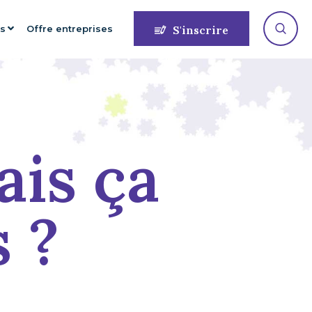
es
Offre entreprises
S'inscrire
ais ça
s ?