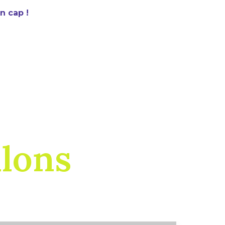
n cap !
llons