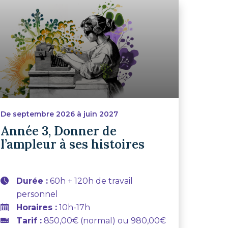
De septembre 2026 à juin 2027
Année 3, Donner de
l’ampleur à ses histoires
Durée :
60h + 120h de travail
personnel
Horaires :
10h-17h
Tarif :
850,00€ (normal) ou 980,00€