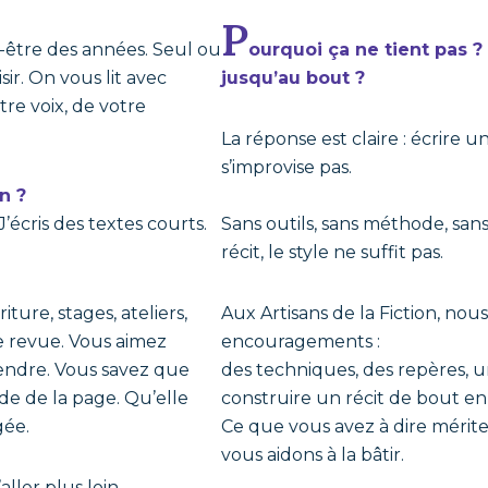
P
t-être des années. Seul ou
ourquoi ça ne tient pas ?
isir. On vous lit avec
jusqu’au bout ?
tre voix, de votre
La réponse est claire : écrire 
s’improvise pas.
n ?
’écris des textes courts.
Sans outils, sans méthode, san
récit, le style ne suffit pas.
iture, stages, ateliers,
Aux Artisans de la Fiction, no
e revue. Vous aimez
encouragements :
rendre. Vous savez que
des techniques, des repères, 
ude de la page. Qu’elle
construire un récit de bout en
gée.
Ce que vous avez à dire mérit
vous aidons à la bâtir.
aller plus loin —