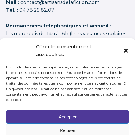
Mail :
contact@artisansdelafiction.com
Tél. :
04.78.29.82.07
Permanences téléphoniques et accueil :
les mercredis de 14h à 18h (hors vacances scolaires)
Les artisans de la fiction
possède une note moyenne de
94,00 /100
basée sur
1350 APPRENANTS DISTINCTS 2015–2026 (cycles + stages
Gérer le consentement
+ journées thématiques + journées initiation)
.
aux cookies
Pour offrir les meilleures expériences, nous utilisons des technologies
telles que les cookies pour stocker et/ou accéder aux informations des
appareils. Le fait de consentir à ces technologies nous permettra de
traiter des données telles que le comportement de navigation ou les ID
S’inscrire à notre newsletter
uniques sur ce site. Le fait de ne pas consentir ou de retirer son
consentement peut avoir un effet négatif sur certaines caractéristiques
et fonctions.
Accepter
Refuser