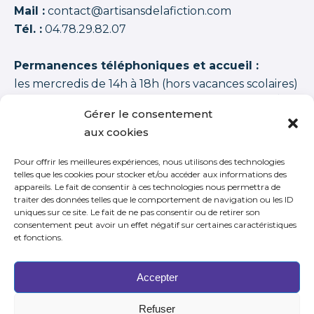
Mail :
contact@artisansdelafiction.com
Tél. :
04.78.29.82.07
Permanences téléphoniques et accueil :
les mercredis de 14h à 18h (hors vacances scolaires)
Les artisans de la fiction
possède une note moyenne de
94,00 /100
basée sur
1350 APPRENANTS DISTINCTS 2015–2026 (cycles + stages
Gérer le consentement
+ journées thématiques + journées initiation)
.
aux cookies
Pour offrir les meilleures expériences, nous utilisons des technologies
telles que les cookies pour stocker et/ou accéder aux informations des
appareils. Le fait de consentir à ces technologies nous permettra de
traiter des données telles que le comportement de navigation ou les ID
S’inscrire à notre newsletter
uniques sur ce site. Le fait de ne pas consentir ou de retirer son
consentement peut avoir un effet négatif sur certaines caractéristiques
et fonctions.
Accepter
Refuser