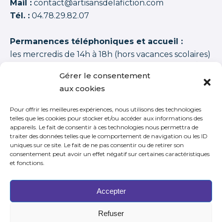
Mail :
contact@artisansdelafiction.com
Tél. :
04.78.29.82.07
Permanences téléphoniques et accueil :
les mercredis de 14h à 18h (hors vacances scolaires)
Les artisans de la fiction
possède une note moyenne de
94,00 /100
basée sur
1350 APPRENANTS DISTINCTS 2015–2026 (cycles + stages
Gérer le consentement
+ journées thématiques + journées initiation)
.
aux cookies
Pour offrir les meilleures expériences, nous utilisons des technologies
telles que les cookies pour stocker et/ou accéder aux informations des
appareils. Le fait de consentir à ces technologies nous permettra de
traiter des données telles que le comportement de navigation ou les ID
S’inscrire à notre newsletter
uniques sur ce site. Le fait de ne pas consentir ou de retirer son
consentement peut avoir un effet négatif sur certaines caractéristiques
et fonctions.
Accepter
Refuser