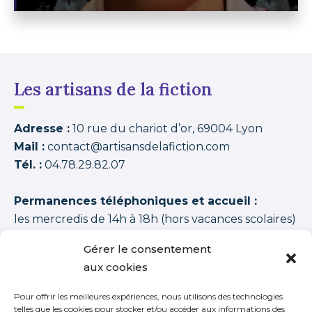
Les artisans de la fiction
Adresse :
10 rue du chariot d’or, 69004 Lyon
Mail :
contact@artisansdelafiction.com
Tél. :
04.78.29.82.07
Permanences téléphoniques et accueil :
les mercredis de 14h à 18h (hors vacances scolaires)
Les artisans de la fiction
possède une note moyenne de
94,00 /100
basée sur
1350 APPRENANTS DISTINCTS 2015–2026 (cycles + stages
Gérer le consentement
+ journées thématiques + journées initiation)
.
aux cookies
Pour offrir les meilleures expériences, nous utilisons des technologies
telles que les cookies pour stocker et/ou accéder aux informations des