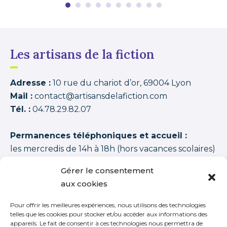
Les artisans de la fiction
Adresse :
10 rue du chariot d’or, 69004 Lyon
Mail :
contact@artisansdelafiction.com
Tél. :
04.78.29.82.07
Permanences téléphoniques et accueil :
les mercredis de 14h à 18h (hors vacances scolaires)
Les artisans de la fiction
possède une note moyenne de
94,00 /100
basée sur
1350 APPRENANTS DISTINCTS 2015–2026 (cycles + stages
Gérer le consentement
+ journées thématiques + journées initiation)
.
aux cookies
Pour offrir les meilleures expériences, nous utilisons des technologies
telles que les cookies pour stocker et/ou accéder aux informations des
appareils. Le fait de consentir à ces technologies nous permettra de