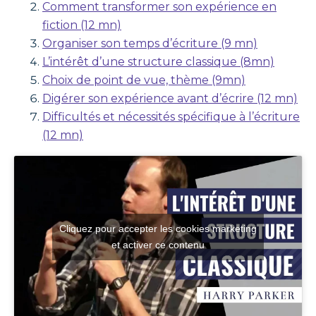
Comment transformer son expérience en
fiction (12 mn)
Organiser son temps d’écriture (9 mn)
L’intérêt d’une structure classique (8mn)
Choix de point de vue, thème (9mn)
Digérer son expérience avant d’écrire (12 mn)
Difficultés et nécessités spécifique à l’écriture
(12 mn)
Cliquez pour accepter les cookies marketing
et activer ce contenu