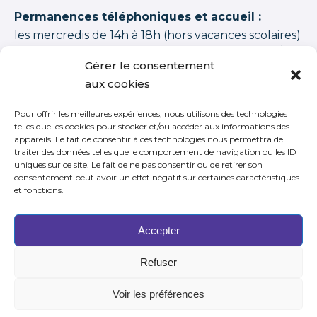
Permanences téléphoniques et accueil :
les mercredis de 14h à 18h (hors vacances scolaires)
Les artisans de la fiction
possède une note moyenne de
94,00 /100
basée sur
1350 APPRENANTS DISTINCTS 2015–2026 (cycles + stages
Gérer le consentement
+ journées thématiques + journées initiation)
.
aux cookies
Pour offrir les meilleures expériences, nous utilisons des technologies
telles que les cookies pour stocker et/ou accéder aux informations des
appareils. Le fait de consentir à ces technologies nous permettra de
traiter des données telles que le comportement de navigation ou les ID
S’inscrire à notre newsletter
uniques sur ce site. Le fait de ne pas consentir ou de retirer son
consentement peut avoir un effet négatif sur certaines caractéristiques
et fonctions.
Accepter
Refuser
Voir les préférences
©2026 - Les artisans de la fiction -
Mentions légales