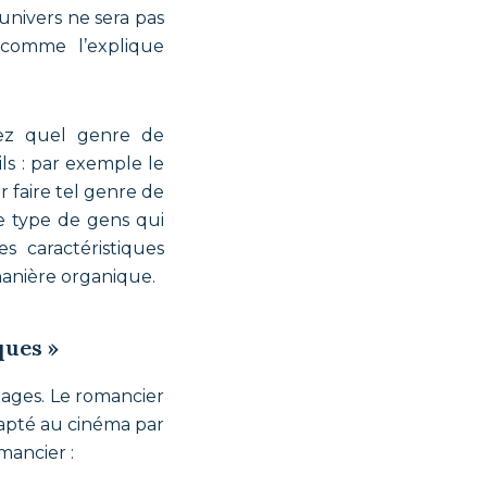
 univers ne sera pas
 comme l’explique
ez quel genre de
s : par exemple le
 faire tel genre de
le type de gens qui
 caractéristiques
manière organique.
ques »
nages. Le romancier
dapté au cinéma par
mancier :