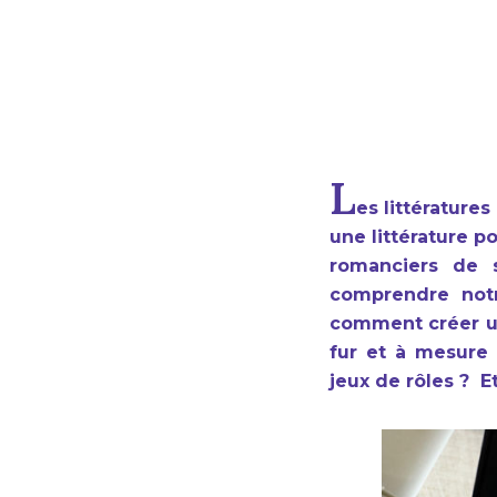
L
es littératur
une littérature p
romanciers de s
comprendre notre
comment créer un
fur et à mesure 
jeux de rôles ? Et