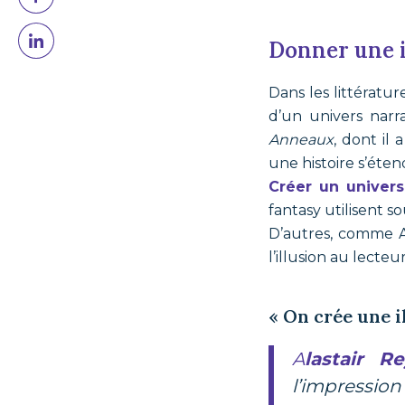
Donner une i
Dans les littératur
d’un univers narr
Anneaux
, dont il 
une histoire s’éten
Créer un univer
fantasy utilisent s
D’autres, comme Al
l’illusion au lecteu
« On crée une i
Alastair R
l’impression