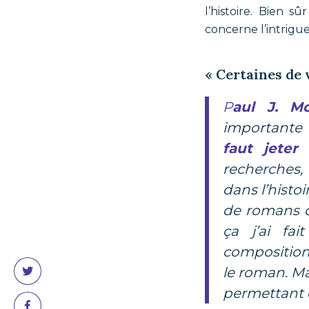
l’histoire. Bien s
concerne l’intrigue
« Certaines de 
Paul J. 
importante 
faut jete
recherches,
dans l’histoi
de romans q
ça j’ai fa
composition
le roman. Ma
permettant 