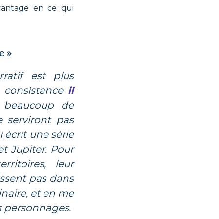
davantage en ce qui
e »
ratif est plus
te consistance
il
s beaucoup de
e serviront pas
i écrit une série
t Jupiter. Pour
ritoires, leur
issent pas dans
inaire, et en me
s personnages.