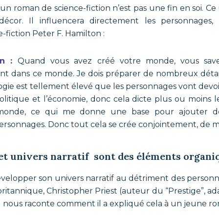
d’un roman de science-fiction n’est pas une fin en soi. Ce
cor. Il influencera directement les personnages,
e-fiction Peter F. Hamilton :
on :
Quand vous avez créé votre monde, vous sav
ent dans ce monde. Je dois préparer de nombreux détail
gie est tellement élevé que les personnages vont devoir
politique et l’économie, donc cela dicte plus ou moins 
monde, ce qui me donne une base pour ajouter des
personnages. Donc tout cela se crée conjointement, de 
et univers narratif sont des éléments organi
évelopper son univers narratif au détriment des person
britannique,
Christopher Priest (auteur du “Prestige”, a
 nous raconte comment il a expliqué cela à un jeune ro