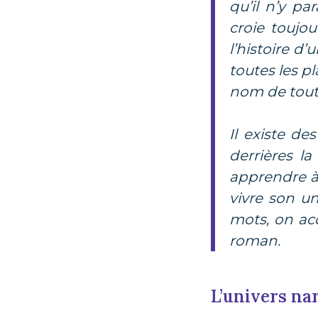
qu’il n’y pa
croie toujou
l’histoire d
toutes les pl
nom de tout
Il existe d
derrières l
apprendre à
vivre son un
mots, on acq
roman.
L’univers nar