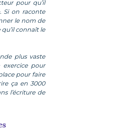
cteur pour qu’il
. Si on raconte
donner le nom de
 qu’il connaît le
onde plus vaste
n exercice pour
lace pour faire
crire ça en 3000
s l’écriture de
es