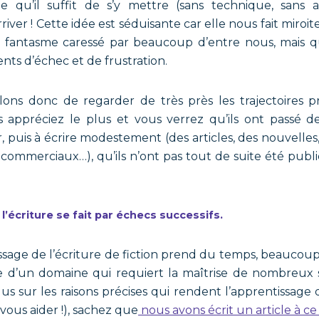
e qu’il suffit de s’y mettre (sans technique, sans a
iver ! Cette idée est séduisante car elle nous fait miroite
 fantasme caressé par beaucoup d’entre nous, mais qui 
ents d’échec et de frustration.
lons donc de regarder de très près les trajectoires pr
s appréciez le plus et vous verrez qu’ils ont passé 
, puis à écrire modestement (des articles, des nouvelles,
 commerciaux…), qu’ils n’ont pas tout de suite été publ
l’écriture se fait par échecs successifs.
issage de l’écriture de fiction prend du temps, beauc
 d’un domaine qui requiert la maîtrise de nombreux sa
us sur les raisons précises qui rendent l’apprentissage d
 vous aider !), sachez que
nous avons écrit un article à ce 