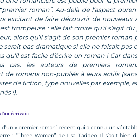
 une romancière est publié pour la première
“premier roman”. Au-delà de l’aspect pure
urs excitant de faire découvrir de nouveaux a
est trompeuse : elle fait croire qu’il s’agit 
uteur, alors qu’il s’agit de son premier roman 
 serait pas dramatique si elle ne faisait pas
s qu’il est facile d’écrire un roman ! Car dan
es cas, les auteurs de premiers roman
de romans non-publiés à leurs actifs (sans
xtes de fiction, type nouvelles par exemple, et
és !).
d’un écrivain
 d’un « premier roman”
récent qui a connu un véritabl
erre : “Three Women” de Lisa Taddeo. Il s’agit bien d