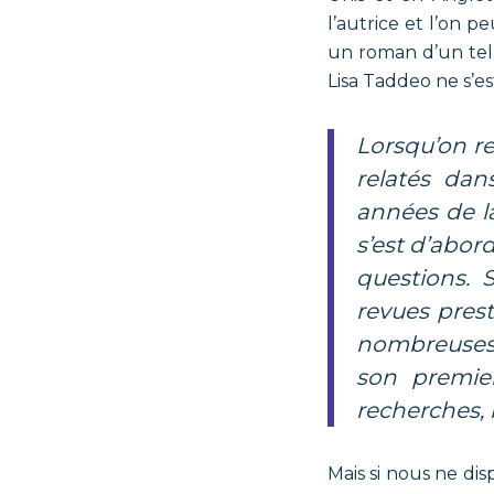
l’autrice et l’on
un roman d’un tell
Lisa Taddeo ne s’es
Lorsqu’on regarde la quatrième de couverture, on apprend que les faits
relatés dans
années de la
s’est d’abor
questions. S
revues pres
nombreuses n
son premier
recherches, 
Mais si nous ne di