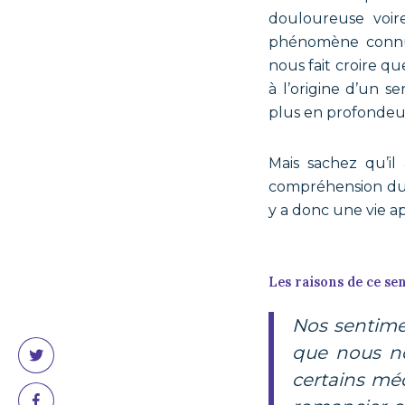
douloureuse voire
phénomène connu 
nous fait croire qu
à l’origine d’un 
plus en profondeur 
Mais sachez qu’il
compréhension du d
y a donc une vie ap
Les raisons de ce se
Nos sentiments d’échecs sont alimentés par des idées souvent fausses
que nous no
certains mé