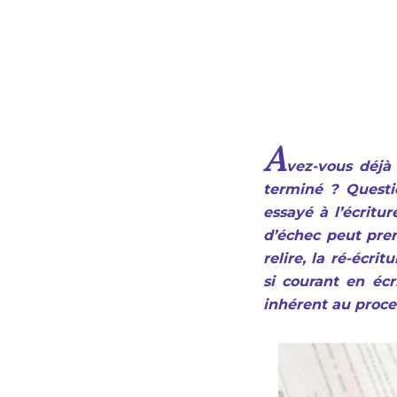
A
vez-vous déjà
terminé ? Questi
essayé à l’écritu
d’échec peut pren
relire, la ré-écri
si courant en écri
inhérent au proce