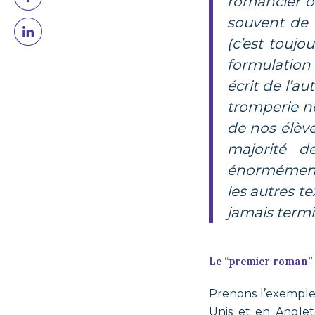
romancier ou
souvent de 
(c’est toujo
formulation 
écrit de l’a
tromperie ne
de nos élève
majorité d
énormément 
les autres te
jamais termin
Le “premier roman” 
Prenons l’exemple
Unis et en Anglet