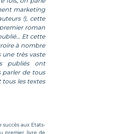
 fois, on parle
ment marketing
uteurs !), cette
du premier roman
publié…
Et cette
 croire à nombre
s une très vaste
s publiés ont
 parler de tous
 tous les textes
e succès aux Etats-
u premier livre de