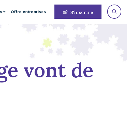
es
Offre entreprises
S'inscrire
age vont de