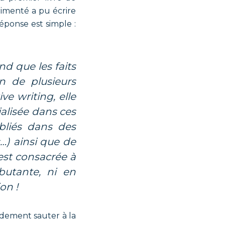
imenté a pu écrire
éponse est simple :
on de plusieurs
ve writing, elle
ialisée dans ces
ubliés dans des
…) ainsi que de
est consacrée à
butante, ni en
on !
idement sauter à la