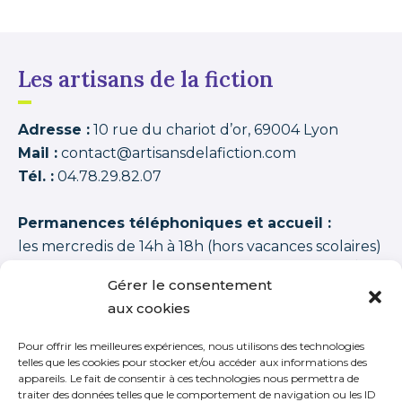
Les artisans de la fiction
Adresse :
10 rue du chariot d’or, 69004 Lyon
Mail :
contact@artisansdelafiction.com
Tél. :
04.78.29.82.07
Permanences téléphoniques et accueil :
les mercredis de 14h à 18h (hors vacances scolaires)
Les artisans de la fiction
possède une note moyenne de
94,00 /100
basée sur
1350 APPRENANTS DISTINCTS 2015–2026 (cycles + stages
Gérer le consentement
+ journées thématiques + journées initiation)
.
aux cookies
Pour offrir les meilleures expériences, nous utilisons des technologies
telles que les cookies pour stocker et/ou accéder aux informations des
appareils. Le fait de consentir à ces technologies nous permettra de
traiter des données telles que le comportement de navigation ou les ID