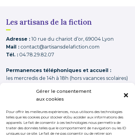
Les artisans de la fiction
Adresse :
10 rue du chariot d’or, 69004 Lyon
Mail :
contact@artisansdelafiction.com
Tél. :
04.78.29.82.07
Permanences téléphoniques et accueil :
les mercredis de 14h à 18h (hors vacances scolaires)
Les artisans de la fiction
possède une note moyenne de
94,00 /100
basée sur
1350 APPRENANTS DISTINCTS 2015–2026 (cycles + stages
Gérer le consentement
+ journées thématiques + journées initiation)
.
aux cookies
Pour offrir les meilleures expériences, nous utilisons des technologies
telles que les cookies pour stocker et/ou accéder aux informations des
appareils. Le fait de consentir à ces technologies nous permettra de
traiter des données telles que le comportement de navigation ou les ID
S’inscrire à notre newsletter
uniques sur ce site. Le fait de ne pas consentir ou de retirer son