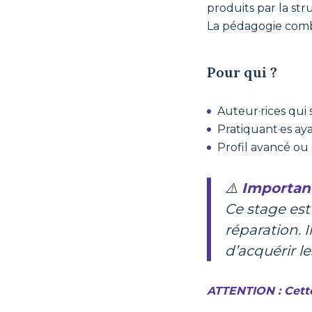
produits par la str
La pédagogie combi
Pour qui ?
Auteur·rices qui
Pratiquant·es ay
Profil avancé ou
⚠️
Importan
Ce stage es
réparation. 
d’acquérir l
ATTENTION : Cette