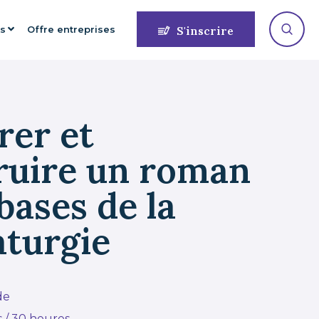
es
Offre entreprises
S'inscrire
rer et
ruire un roman
bases de la
turgie
de
s / 30 heures