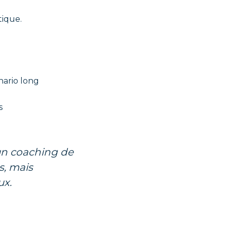
tique.
nario long
s
 un coaching de
s, mais
ux.