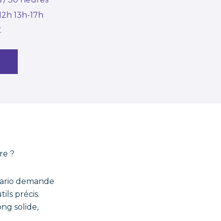
-12h 13h-17h
€
re ?
nario demande
ils précis.
ong solide,