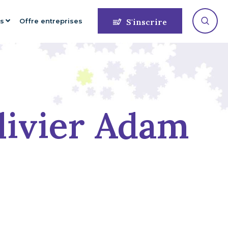
es
Offre entreprises
S'inscrire
livier Adam