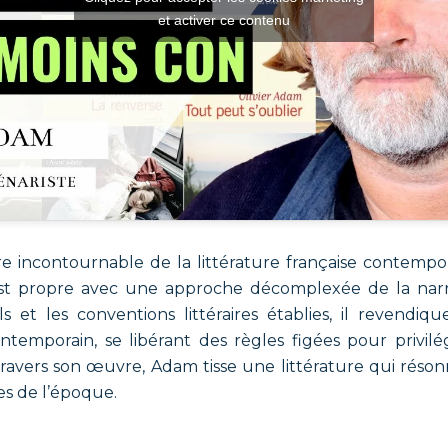
et activer ce contenu
re incontournable de la littérature française contempo
est propre avec une approche décomplexée de la narra
ls et les conventions littéraires établies, il revendi
ontemporain, se libérant des règles figées pour privil
 travers son œuvre, Adam tisse une littérature qui résonn
es de l’époque.