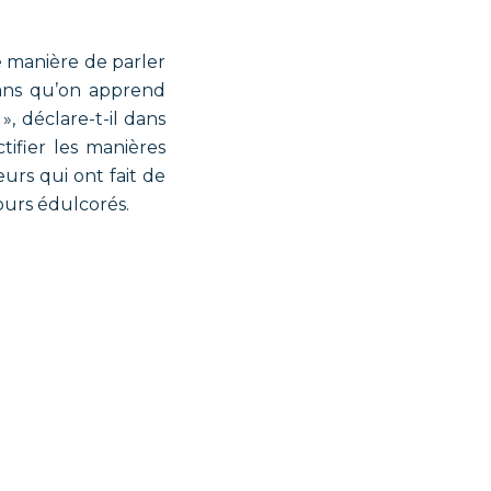
e manière de parler
mans qu’on apprend
», déclare-t-il dans
tifier les manières
urs qui ont fait de
cours édulcorés.