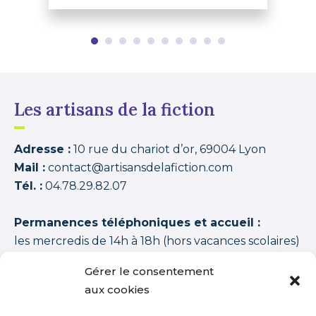
Les artisans de la fiction
Adresse :
10 rue du chariot d’or, 69004 Lyon
Mail :
contact@artisansdelafiction.com
Tél. :
04.78.29.82.07
Permanences téléphoniques et accueil :
les mercredis de 14h à 18h (hors vacances scolaires)
Les artisans de la fiction
possède une note moyenne de
94,00 /100
basée sur
1350 APPRENANTS DISTINCTS 2015–2026 (cycles + stages
Gérer le consentement
+ journées thématiques + journées initiation)
.
aux cookies