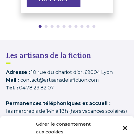
Les artisans de la fiction
Adresse :
10 rue du chariot d’or, 69004 Lyon
Mail :
contact@artisansdelafiction.com
Tél. :
04.78.29.82.07
Permanences téléphoniques et accueil :
les mercredis de 14h à 18h (hors vacances scolaires)
Les artisans de la fiction
possède une note moyenne de
94,00 /100
basée sur
1350 APPRENANTS DISTINCTS 2015–2026 (cycles + stages
Gérer le consentement
+ journées thématiques + journées initiation)
.
aux cookies