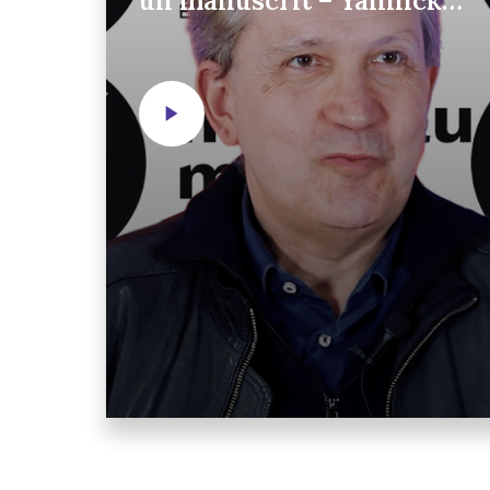
un manuscrit – Yannick
Dehée