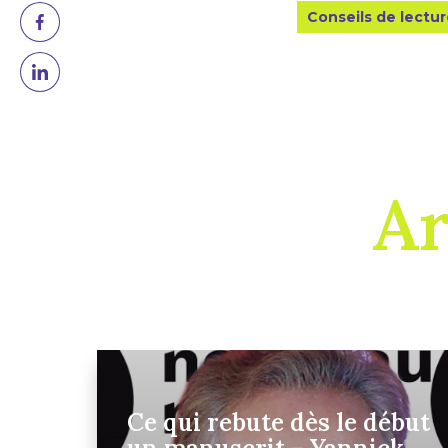
Conseils de lectu
Ar
Ce qui rebute dès le début