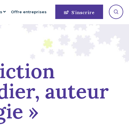
es
Offre entreprises
S'inscrire
iction
ier, auteur
ie »