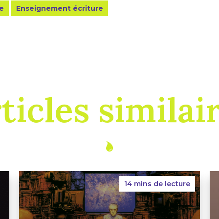
re
Enseignement écriture
ticles similai
14 mins de lecture