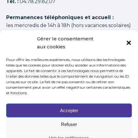
Tél. :
04.78.29.82.07
Permanences téléphoniques et accueil :
les mercredis de 14h à 18h (hors vacances scolaires)
Les artisans de la fiction
possède une note moyenne de
94,00 /100
basée sur
1350 APPRENANTS DISTINCTS 2015–2026 (cycles + stages
Gérer le consentement
+ journées thématiques + journées initiation)
.
aux cookies
Pour offrir les meilleures expériences, nous utilisons des technologies
telles que les cookies pour stocker et/ou accéder aux informations des
appareils. Le fait de consentir à ces technologies nous permettra de
traiter des données telles que le comportement de navigation ou les ID
S’inscrire à notre newsletter
uniques sur ce site. Le fait de ne pas consentir ou de retirer son
consentement peut avoir un effet négatif sur certaines caractéristiques
et fonctions.
Accepter
Refuser