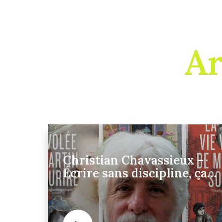
Ar
Christian Chavassieux –
Écrire sans discipline, ça
n’existe pas