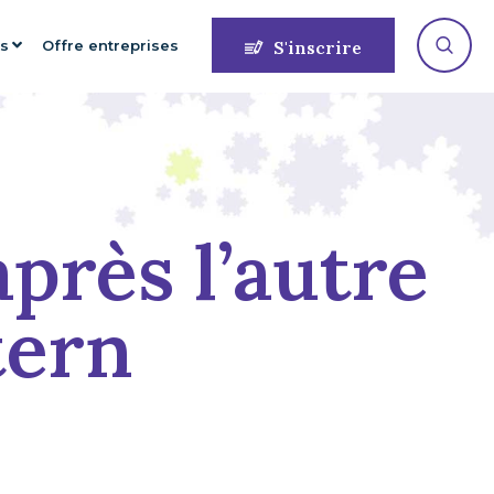
es
Offre entreprises
S'inscrire
après l’autre
tern