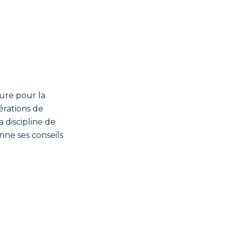
ure pour la
érations de
a discipline de
onne ses conseils