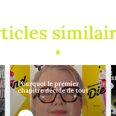
ticles similai
Pourquoi le premier
chapitre décide de tout –
Sarai Walker