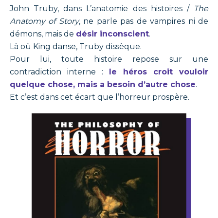
John Truby, dans L’anatomie des histoires /
The
Anatomy of Story
, ne parle pas de vampires ni de
démons, mais de
désir inconscient
.
Là où King danse, Truby dissèque.
Pour lui, toute histoire repose sur une
contradiction interne :
le héros croit vouloir
quelque chose, mais a besoin d’autre chose
.
Et c’est dans cet écart que l’horreur prospère.