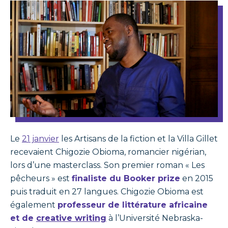
Le
21 janvier
les Artisans de la fiction et la Villa Gillet
recevaient Chigozie Obioma, romancier nigérian,
lors d’une masterclass. Son premier roman « Les
pêcheurs » est
finaliste du Booker prize
en 2015
puis traduit en 27 langues. Chigozie Obioma est
également
professeur de littérature africaine
et de
creative writing
à l’Université Nebraska-