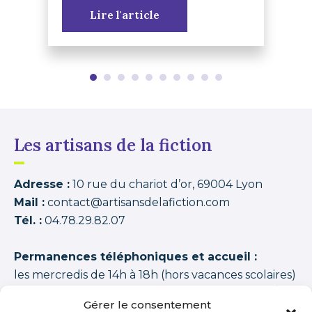
Lire l'article
Les artisans de la fiction
Adresse :
10 rue du chariot d’or, 69004 Lyon
Mail :
contact@artisansdelafiction.com
Tél. :
04.78.29.82.07
Permanences téléphoniques et accueil :
les mercredis de 14h à 18h (hors vacances scolaires)
Les artisans de la fiction
possède une note moyenne de
94,00 /100
basée sur
1350 APPRENANTS DISTINCTS 2015–2026 (cycles + stages
Gérer le consentement
+ journées thématiques + journées initiation)
.