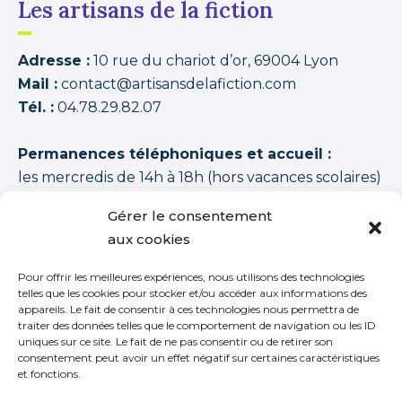
Les artisans de la fiction
Adresse :
10 rue du chariot d’or, 69004 Lyon
Mail :
contact@artisansdelafiction.com
Tél. :
04.78.29.82.07
Permanences téléphoniques et accueil :
les mercredis de 14h à 18h (hors vacances scolaires)
Les artisans de la fiction
possède une note moyenne de
94,00 /100
basée sur
1350 APPRENANTS DISTINCTS 2015–2026 (cycles + stages
Gérer le consentement
+ journées thématiques + journées initiation)
.
aux cookies
Pour offrir les meilleures expériences, nous utilisons des technologies
telles que les cookies pour stocker et/ou accéder aux informations des
appareils. Le fait de consentir à ces technologies nous permettra de
traiter des données telles que le comportement de navigation ou les ID
S’inscrire à notre newsletter
uniques sur ce site. Le fait de ne pas consentir ou de retirer son
consentement peut avoir un effet négatif sur certaines caractéristiques
et fonctions.