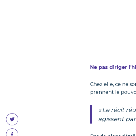
Ne pas diriger l’h
Chez elle, ce ne so
prennent le pouvoi
« Le récit réussit quand les personnages prennent vie. Quand ils
agissent par