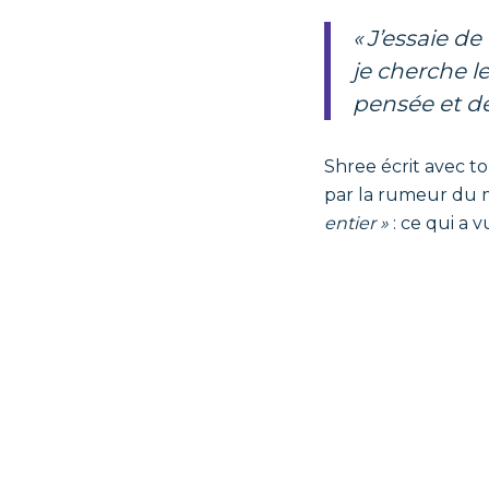
« J’essaie de ne pas travailler avec mon cerveau conscient. Pas parce que
je cherche le
pensée et de
Shree écrit avec t
par la rumeur du m
entier »
: ce qui a 