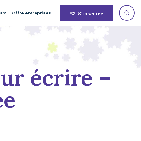
es
Offre entreprises
S'inscrire
ur écrire –
ee