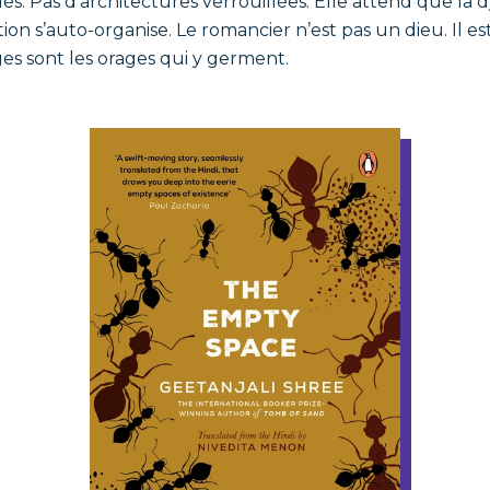
lés. Pas d’architectures verrouillées. Elle attend que l
iction s’auto-organise. Le romancier n’est pas un dieu. Il es
es sont les orages qui y germent.