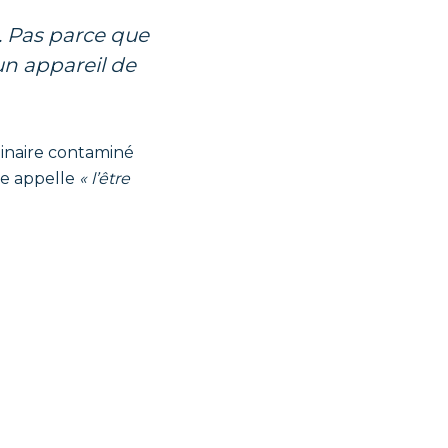
 un appareil de
ginaire contaminé
le appelle
« l’être