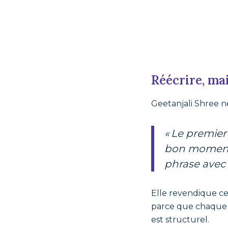
Réécrire, ma
Geetanjali Shree ne 
« Le premier jet doit être une base solide. J’écris lentement, j’attends le
bon moment. 
phrase avec 
Elle revendique c
parce que chaque mo
est structurel.