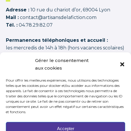
Adresse :
10 rue du chariot d’or, 69004 Lyon
Mail :
contact@artisansdelafiction.com
Tél. :
04.78.29.82.07
Permanences téléphoniques et accueil :
les mercredis de 14h à 18h (hors vacances scolaires)
Les artisans de la fiction
possède une note moyenne de
94,00 /100
basée sur
1350 APPRENANTS DISTINCTS 2015–2026 (cycles + stages
Gérer le consentement
+ journées thématiques + journées initiation)
.
aux cookies
Pour offrir les meilleures expériences, nous utilisons des technologies
telles que les cookies pour stocker et/ou accéder aux informations des
appareils. Le fait de consentir à ces technologies nous permettra de
traiter des données telles que le comportement de navigation ou les ID
S’inscrire à notre newsletter
uniques sur ce site. Le fait de ne pas consentir ou de retirer son
consentement peut avoir un effet négatif sur certaines caractéristiques
et fonctions.
Accepter